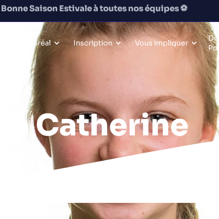
Bonne Saison Estivale à toutes nos équipes
⚽️
Do
Le Boréal
Inscription
Vous impliquer
Po
s à Catherine
ccer