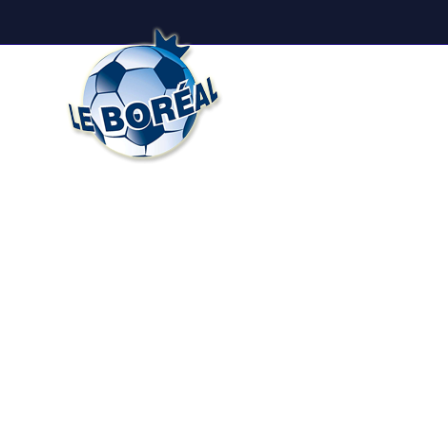
Boutique en
Accueil
ligne BORÉAL
Félicitation
Munger !
Bourse pour éducatrice de so