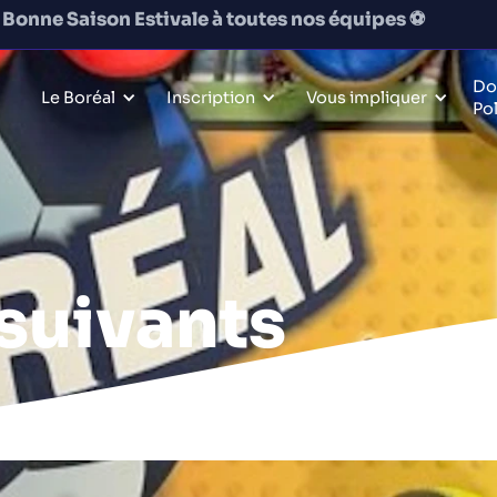
Bonne Saison Estivale à toutes nos équipes
⚽️
Do
Le Boréal
Inscription
Vous impliquer
Po
suivants
e vêtements