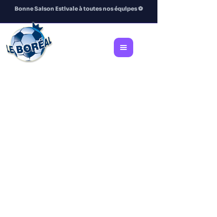
Bonne Saison Estivale à toutes nos équipes
⚽️
Plaisir !
Respect !
Esprit d'équipe !
Dépassement !
Au soccer on ne gagne pas seulement
grâce au score,
on gagne grâce à son attitude !