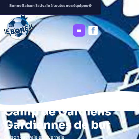
Bonne Saison Estivale à toutes nos équipes
⚽️
Camp de Gardiens
Gardiennes de but
Saison estivale et hivernale